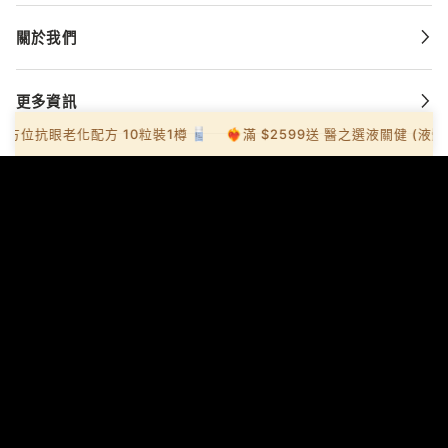
關於我們
更多資訊
版 全方位抗眼老化配方 10粒裝1樽
❤️‍🔥滿 $2599送 醫之選液關健 (液體
網上購物
聯絡我們
你的健康 我的使命