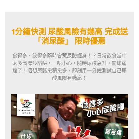
1分鐘快測 尿酸風險有幾高 完成送
「消尿酸」 限時優惠
食得多、飲得多隨時會惹尿酸纏身！？日常飲食當中
太多高嘌呤陷阱，一唔小心，隨時尿酸急升，關節痛
瘋了！唔想尿酸愈積愈多，即刻用一分鐘測試自己尿
酸風險有幾高！