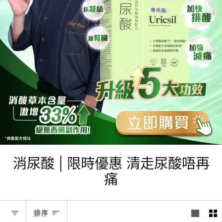
消尿酸 | 限時優惠 清走尿酸唔再
痛
排序
排序