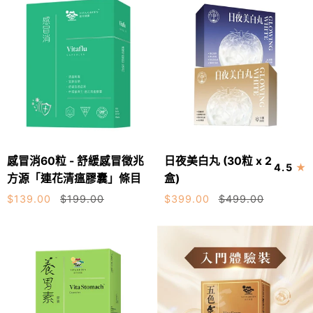
-
E
含
腦
四
400IU
青
力
物
-
春
膏
護
雙
配
心
歧
方
腦
桿
血
菌
管
抗
美
病
感
日
顏
感冒消60粒 - 舒緩感冒徵兆
日夜美白丸 (30粒 x 2
抗
加入購物車
加入購物車
4.5
冒
夜
亮
方源「連花清瘟膠囊」條目
盒)
敏
消
美
肌
$139.00
$199.00
$399.00
$499.00
60
白
粒
丸
-
(30
舒
粒
緩
x
感
2
冒
盒)