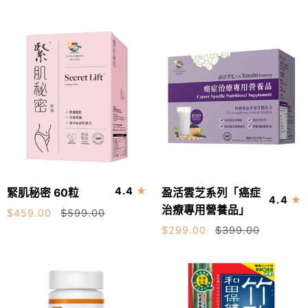
方)
貼
最
60
（24
優
粒
片
質
-
裝）
孟
增
-
宗
強
袪
竹
腦
濕
製
活
腳
造，
力
貼、
適
快
合
速
腳
緊
盈
去
4.4
緊肌秘密 60粒
盈活雲芝系列「癌症
腫、
加入購物車
加入購物車
4.4
肌
活
濕，
治療專用營養品」
面
$459.00
$599.00
秘
雲
採
腫，
$299.00
$399.00
密
芝
用
改
60
系
日
善
粒
列
本
周
「癌
最
期
症