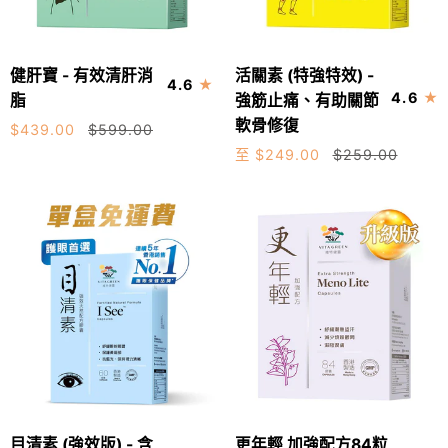
壁
紓
配
緩
健
活
方
化
健肝寶 - 有效清肝消
活關素 (特強特效) -
加入購物車
4.6
肝
關
菌
電
4.6
脂
強筋止痛、有助關節
寶
素
絲
療
軟骨修復
60粒
30粒
$439.00
$599.00
-
(特
體
不
至 $249.00
$259.00
有
強
90粒
膠
適
效
特
囊
360粒
清
效)
60
肝
-
粒
消
強
脂
筋
止
痛、
有
助
關
目
更
節
目清素 (強效版) - 含
更年輕 加強配方84粒
加入購物車