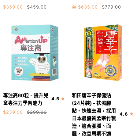
元
珍
素
憎、
$359.00
$459.00
至 $635.00
$779.00
菌
-
紓
難
-
養
緩
眠
強
好
眼
效
耳
乾
清
健
保
宿
康，
持
便
改
視
配
善
力
方
耳
清
清
暈、
晰
宿
提
專
和
便
升
專注高60粒 - 提升兒
和田唐辛子保健貼
加入購物車
加入購物車
4.5
注
田
減
聽
童專注力學習能力
(24片裝) - 袪濕腳
高
唐
肚
敏
貼、快速去濕，採用
$259.00
$299.00
4.6
60
辛
腩
度
日本最優質孟宗竹製
粒
子
28
造，適合腳腫、面
-
保
包
腫，改善周期不適