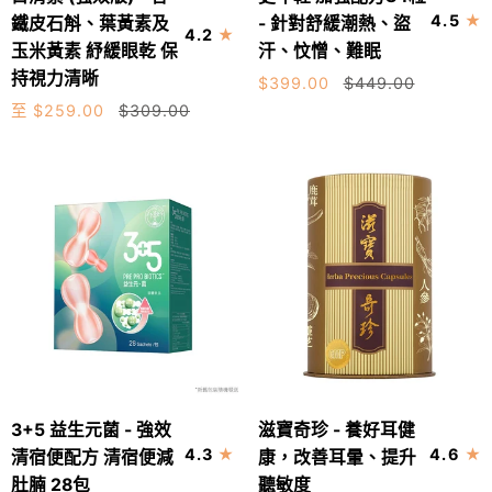
清
年
軟
4.5
鐵皮石斛、葉黃素及
- 針對舒緩潮熱、盜
4.2
素
輕
骨
玉米黃素 紓緩眼乾 保
60粒
30粒
汗、忟憎、難眠
(強
加
修
持視力清晰
$399.00
$449.00
效
強
復
至 $259.00
$309.00
版)
配
-
方
含
84
鐵
粒
皮
-
石
針
斛、
對
葉
舒
黃
緩
素
潮
及
熱、
3+5
滋
玉
盜
3+5 益生元菌 - 強效
滋寶奇珍 - 養好耳健
加入購物車
益
寶
米
汗、
4.3
4.6
清宿便配方 清宿便減
康，改善耳暈、提升
生
奇
黃
忟
肚腩 28包
聽敏度
60粒
30粒