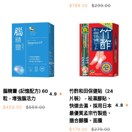
提
健
$199.00
$299.00
升
貼
兒
(24
童
片
專
裝)
注
-
力
袪
學
濕
習
腳
能
貼、
力
快
速
腦
竹
去
腦精靈 (記憶配方) 60
竹酢和田保健貼（24
加入購物車
加入購物車
4.9
精
酢
濕，
粒 - 增強腦活力
片裝） - 袪濕腳貼、
靈
和
採
4.8
快速去濕，採用日本
$459.00
$559.00
(記
田
用
最優質孟宗竹製造、
憶
保
日
適合腳腫、面腫
配
健
本
$179.00
$279.00