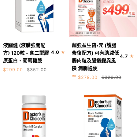
收
濕
腳
貼、
快
速
液
超
去
液關健 (液體強關配
超強益生菌•元 (護腸
加入購物車
關
強
濕，
4.0
方) 120粒 - 含二型膠
修復配方) 可有助減低
4.7
健
益
採
原蛋白、葡萄糖胺
腸肉粒及腸道變異風
28包
14包
(液
生
用
險 潤腸通便
$299.00
$352.00
體
菌
日
至 $279.00
$329.00
強
•
本
關
元
最
配
(護
優
方)
腸
質
120
修
孟
粒
復
宗
-
配
竹
含
方)
製