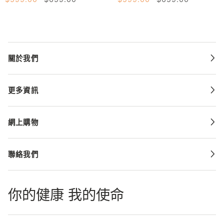
提
提
升
升
抗
抗
頑
頑
免
免
關於我們
疫
疫
紓
紓
更多資訊
緩
緩
化
化
電
電
網上購物
療
療
不
不
聯絡我們
適
適
subscription
subscription
(6th
(paid)
你的健康 我的使命
payment)