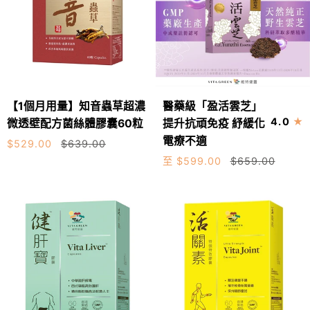
【1
醫
【1個月用量】知音蟲草超濃
醫藥級「盈活雲芝」
加入購物車
個
藥
4.0
微透壁配方菌絲體膠囊60粒
提升抗頑免疫 紓緩化
月
級
電療不適
360粒
$529.00
$639.00
用
「盈
至 $599.00
$659.00
量】
活
60粒
知
雲
音
芝」
蟲
提
草
升
超
抗
濃
頑
微
免
透
疫