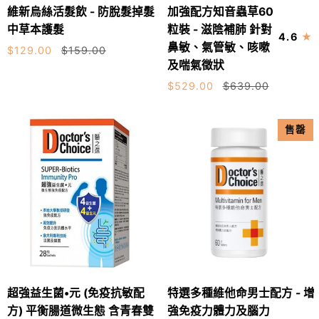
維
加
顯
骼
維新烏絲活髮飲 - 防脫髮掉髮
加強配方知音蟲草60
便
加入購物車
加入購物車
新
強
著
預
中草本護髮
粒裝 - 滋陰補肺 針對
4.6
烏
配
防
鼻敏、氣管敏、咳嗽
$129.00
$159.00
絲
方
骨
及喘氣徵狀
活
知
質
$529.00
$639.00
髮
音
流
飲
蟲
失
-
草
售罄
防
60
脫
粒
髮
裝
掉
-
髮
滋
中
陰
草
補
本
肺
超
特
護
針
超強益生菌•元 (免疫抗敏配
特選多種維他命男士配方 - 增
加入購物車
強
選
髮
對
方) 平衡腸道微生態 含青春雙
強免疫力體力及腦力