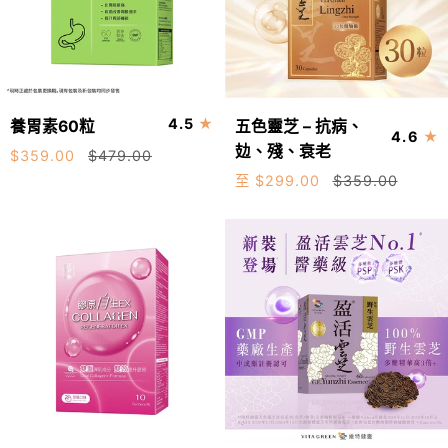
徵
兆
方
源
養
五
「連
4.5
養胃素60粒
五色靈芝 – 抗病、
加入購物車
4.6
胃
色
花
攰、殘、衰老
$359.00
$479.00
素
靈
清
30粒
72粒
至 $299.00
$359.00
60
芝
瘟
粒
–
240粒
膠
抗
囊」
病、
條
攰、
目
殘、
衰
老