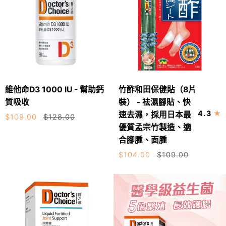
優
不
治
質
適
療
孟
專
宗
用
竹
營
製
養
造、
維
竹
品」
維他命D3 1000 IU - 幫助鈣
竹酢和田保健貼（8片
適
加入購物車
加入購物車
他
酢
質吸收
裝） - 袪濕腳貼、快
合
命
和
4.3
速去濕，採用日本最
腳
$109.00
$128.00
D3
田
優質孟宗竹製造、適
腫、
1000
保
合腳腫、面腫
面
IU
健
腫
$104.00
$109.00
-
貼
幫
（8
助
片
鈣
裝）
質
-
吸
袪