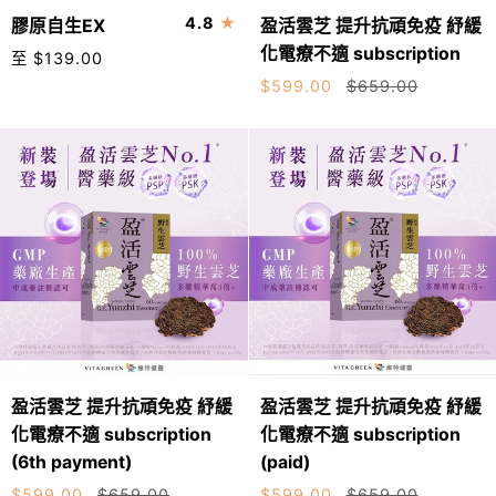
膠
盈
4.8
膠原自生EX
盈活雲芝 提升抗頑免疫 紓緩
加入購物車
原
活
化電療不適 subscription
至 $139.00
自
雲
28條
10條
$599.00
$659.00
生
芝
EX
提
升
抗
頑
免
疫
紓
緩
化
電
盈
盈
療
盈活雲芝 提升抗頑免疫 紓緩
盈活雲芝 提升抗頑免疫 紓緩
加入購物車
加入購物車
活
活
不
化電療不適 subscription
化電療不適 subscription
雲
雲
適
(6th payment)
(paid)
芝
芝
subscription
$599.00
$659.00
$599.00
$659.00