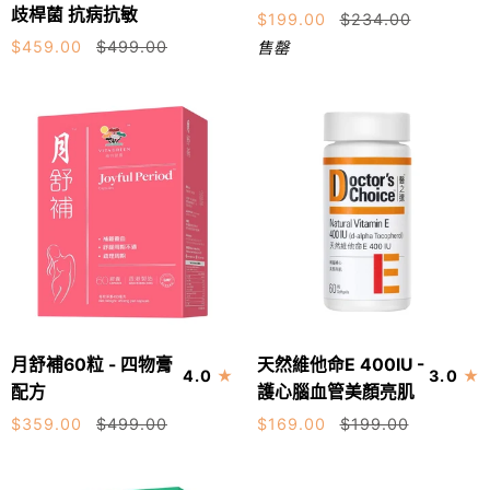
益
多
鼻
歧桿菌 抗病抗敏
$199.00
$234.00
生
種
敏、
$459.00
$499.00
售罄
菌
維
氣
•
他
管
元
命
敏、
(免
男
咳
疫
士
嗽
抗
配
及
敏
方
喘
配
-
氣
方)
增
徵
平
強
狀
衡
免
月
天
腸
疫
月舒補60粒 - 四物膏
天然維他命E 400IU -
加入購物車
加入購物車
4.0
3.0
舒
然
道
力
配方
護心腦血管美顏亮肌
補
維
微
體
$359.00
$499.00
$169.00
$199.00
60
他
生
力
粒
命
態
及