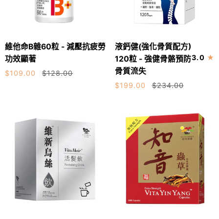
二
可
造、
型
有
適
膠
助
合
維
液
原
減
維他命B雜60粒 - 減壓抗疲勞
液鈣健(強化骨質配方)
腳
加入購物車
加入購物車
他
鈣
蛋
低
3.0
功效顯著
120粒 - 強健骨骼預防
腫、
命
健
白、
腸
骨質流失
面
$109.00
$128.00
B
(強
葡
肉
腫
$199.00
$234.00
雜
化
萄
粒
60
骨
糖
及
粒
質
胺
腸
-
配
道
減
方)
變
壓
120
異
抗
粒
風
疲
-
險
勞
強
潤
功
健
腸
效
骨
通