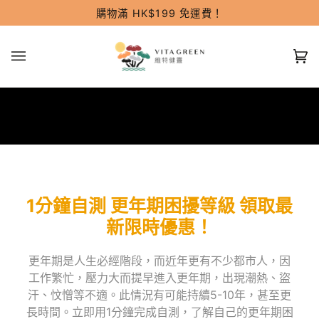
跳過
購物滿 HK$199 免運費！
(0
1分鐘自測 更年期困擾等級 領取最
新限時優惠！
更年期是人生必經階段，而近年更有不少都市人，因
工作繁忙，壓力大而提早進入更年期，出現潮熱、盜
汗、忟憎等不適。此情況有可能持續5-10年，甚至更
長時間。立即用1分鐘完成自測，了解自己的更年期困