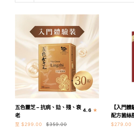
五
【入
五色靈芝 – 抗病、攰、殘、衰
【入門體
加入購
4.6
色
門
老
配方菌絲
靈
體
30粒
72粒
至 $299.00
$359.00
$279.00
芝
驗