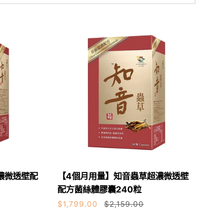
【4
濃微透壁配
【4個月用量】知音蟲草超濃微透壁
加入購物車
個
配方菌絲體膠囊240粒
月
$1,799.00
$2,159.00
用