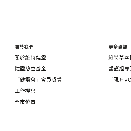
音
粒
蟲
草
60
粒
裝
關於我們
更多資訊
-
關於維特健靈
維特草本
滋
陰
健靈慈善基金
醫護組專
補
「健靈會」會員獎賞
「現有V
肺
針
工作機會
對
門市位置
鼻
敏、
氣
管