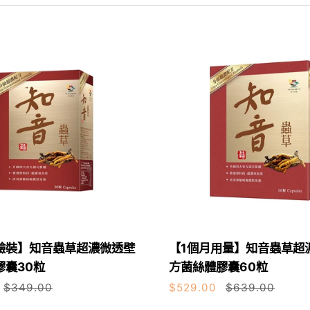
【1
驗裝】知音蟲草超濃微透壁
【1個月用量】知音蟲草超
物車
加入購物車
個
膠囊30粒
方菌絲體膠囊60粒
月
$349.00
$529.00
$639.00
用