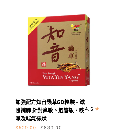
–
裝】
240粒
抗
知
病、
音
攰、
蟲
殘、
草
衰
超
老
濃
微
透
壁
配
方
加
加強配方知音蟲草60粒裝 - 滋
菌
加入購物車
強
4.6
陰補肺 針對鼻敏、氣管敏、咳
絲
配
嗽及喘氣徵狀
膠
方
囊
$529.00
$639.00
知
30