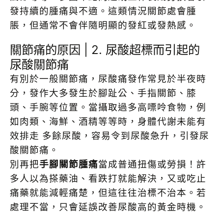
發持續的腫痛與不適。這類情況關節處會腫
脹，但通常不會伴隨明顯的發紅或發熱感。
關節痛的原因 | 2. 尿酸超標而引起的
尿酸關節痛
有別於一般關節痛，尿酸痛發作常見於半夜時
分，發作大多發生於腳趾公、手指關節、膝
頭、手腕等位置。當攝取過多高嘌呤食物，例
如肉類、海鮮、酒精等等時，身體代謝未能有
效排走 多餘尿酸，容易令到尿酸急升，引發尿
酸關節痛。
別再把
手腳關節腫痛
當成普通扭傷或勞損！許
多人以為搽藥油、看跌打就能解決，又或吃止
痛藥就能減輕痛楚，但這往往治標不治本。若
處理不當，只會延誤改善尿酸高的黃金時機。