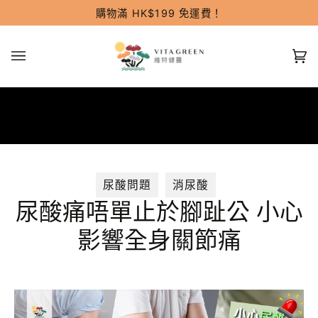
跳
購物滿 HK$199 免運費！
過
(0
尿酸問題
消尿酸
尿酸痛唔單止於腳趾公 小心
影響全身關節痛