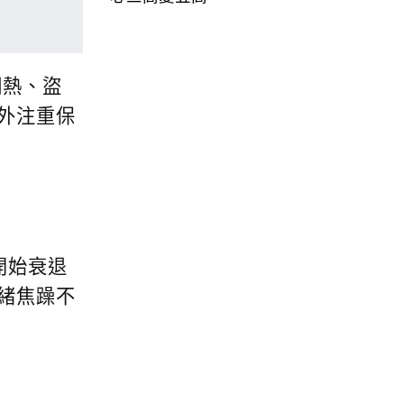
潮熱、盜
外注重保
開始衰退
緒焦躁不