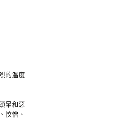
烈的溫度
頭暈和惡
、忟憎、