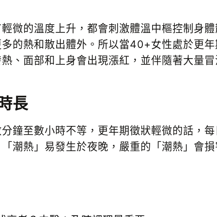
有輕微的溫度上升，都會刺激體溫中樞控制身體
多的熱和散出體外。所以當40+女性處於更年
發熱、面部和上身會出現漲紅，並伴隨著大量
時長
數分鐘至數小時不等，更年期徵狀輕微的話，每
。「潮熱」易發生於夜晚，嚴重的「潮熱」會損