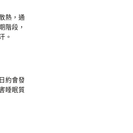
散熱，通
期階段，
冒汗。
日約會發
害睡眠質