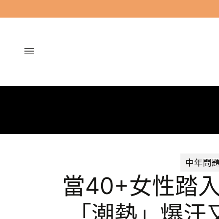
跳
過
中年問
當40+女性踏
「潮熱」爆汗又