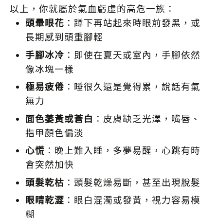
以上，你就屬於氣血虧虛的高危一族：
頭暈眼花
：蹲下再站起來時眼前發黑，或
長期感到頭重腳輕
手腳冰冷
：即使在夏天或室內，手腳依然
像冰塊一樣
極易疲倦
：睡很久還是覺得累，說話有氣
無力
面色萎黃或蒼白
：皮膚缺乏光澤，嘴唇、
指甲顏色偏淡
心慌
：晚上難入睡，多夢易醒，心跳有時
會突然加快
頭髮乾枯
：頭髮乾燥易斷，甚至出現脫髮
眼睛乾澀
：眼白混濁或發黃，視力容易模
糊