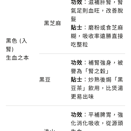
功效
：滋補肝腎，腎
氣足則血旺，改善脫
髮
黑芝麻
貼士
：磨粉或食芝麻
糊，吸收率遠勝直接
黑色 (入
吃整粒
腎)
生血之本
功效
：補腎強身，被
譽為「腎之穀」
黑豆
貼
士
：炒熟後焗「黑
豆茶」飲用，比煲湯
更易出味
功效
：平補脾胃，強
化消化吸收，從源頭