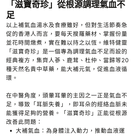
「滋寶奇珍」從根源調理氣血不
足
以上補氣血湯水及食療雖好，但對生活節奏急
促的香港人而言，要每天搜羅藥材、掌握份量
並花時間燉煮，實在難以持之以恆。維特健靈
「滋寶奇珍」是一個專為調理氣血不足而設的
經典複方，集齊人蔘、鹿茸、杜仲、當歸等20
種天然名貴中草藥，能大補元氣，促進血液循
環。
在中醫角度，頭暈耳暈的主因之一正是氣血不
足，導致「耳脈失養」，即耳朵的經絡血脈未
能獲得足夠的營養。「滋寶奇珍」正能從根源
改善此問題：
大補氣血：為身體注入動力，推動血液運