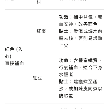
材
功效
：補中益氣，養
血安神，改善面色
紅棗
貼士
：煲湯或焗水前
需去核，否則易燥熱
上火
紅色 (入
心)
功效
：含豐富鐵質，
直接補血
行氣補血，適合下身
水腫者
紅豆
貼士
：建議煮至起
沙，或加陳皮同煮以
防脹氣