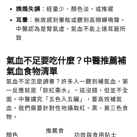
姨媽失調
：經量少、顏色淡，或推遲
耳暈
：無故感到暈眩或聽到高頻蟬鳴聲，
中醫認為是腎氣虛、氣血不能上達耳竅所
致
氣血不足要吃什麼？中醫推薦補
氣血食物清單
氣血不足怎麼調養？許多人一聽到補氣血，第
一反應就是「飲紅棗水」。這沒錯，但並不全
面。中醫講究「五色入五臟」，要高效補氣
血，我們需要針對性地攝取紅、黑、黃三色食
物。
推薦食
顏色
功效與食用貼士