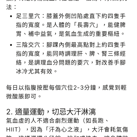
法：
足三里穴：膝蓋外側凹陷處直下約四隻手
指的寬度。是人體的「長壽穴」，能健脾
胃、補中益氣，是氣血生成的重要樞紐。
三陰交穴：腳踝內側最高點對上約四隻手
指的寬度，能同時調理肝、脾、腎三條經
絡，是調理血分問題的要穴，對改善手腳
冰冷尤其有效。
每日以指腹按壓每個穴位2-3分鐘，感覺到輕
微酸脹即可。
2. 適量運動，切忌大汗淋漓
氣血虛的人不適合劇烈運動（如長跑、
HIIT），因為「汗為心之液」，大汗會耗氣傷