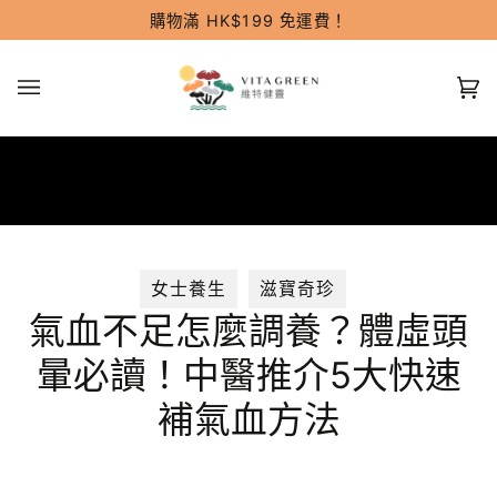
跳
購物滿 HK$199 免運費！
過
(0
女士養生
滋寶奇珍
氣血不足怎麼調養？體虛頭
暈必讀！中醫推介5大快速
補氣血方法