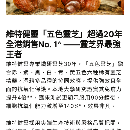
維特健靈「五色靈芝」超過20年
全港銷售No. 1^ ——靈芝界最強
王者
維特健靈專業鑽研靈芝30年，「五色靈芝」融
合赤、紫、黑、白、青、黃五色六種稀有靈芝
精華，憑藉多品種的協同效應，提供強效且全
面的抗氧化保護。本地大學研究證實其免疫力
提升4倍**，臨床測試更顯示服用90分鐘後，
細胞抗氧化能力激增至140%*，效果非凡。
維特健靈採用尖端生產技術與嚴格品質把關，