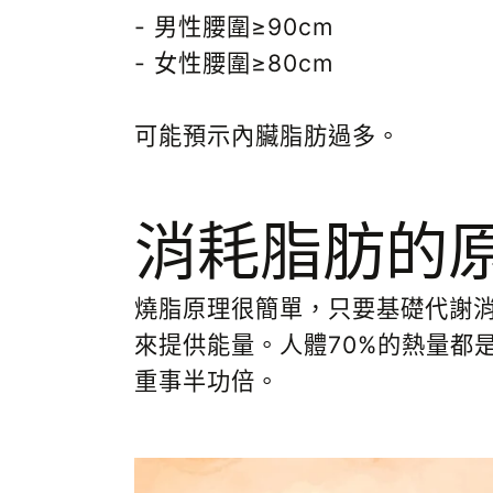
- 男性腰圍≥
90cm
- 女性腰圍≥
80cm
可能預示內臟脂肪過多。
消耗脂肪的
燒脂原理很簡單，只要基礎代謝
來提供能量。人體
70%
的熱量都
重事半功倍。