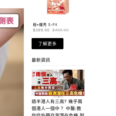
極•纖秀 S-Fit
$399.00
$459.00
了解更多
最新資訊
過半港人有三高? 幾乎兩
個港人一個中？ 中醫:教
你從外觀自測潛在危機 附