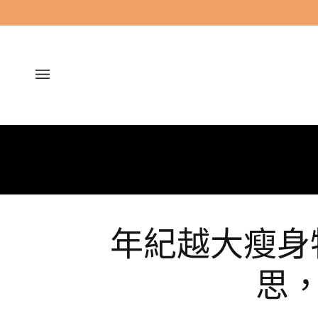
跳
過
年紀越大瘦身
思，