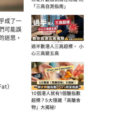
「三高自測指南」
乎成了一
們可能誤
的迷思，
過半數港人三高超標， 小
心三高變五高
Fat
）
10個港人就有1個醣指數
超標？5大隱藏「高醣食
物」大揭秘!