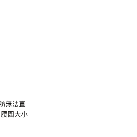
肪無法直
，腰圍大小