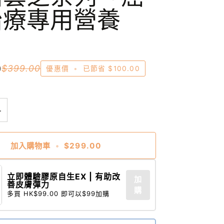
治療專用營養
」
0
$399.00
優惠價
•
已節省
$100.00
+
加入購物車
•
$299.00
立即體驗膠原自生EX | 有助改
加
善皮膚彈力
購
多買 HK$99.00 即可以$99加購