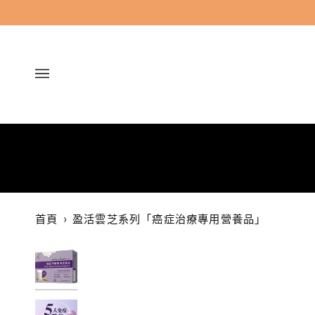
跳
過
首頁
›
盈活雲芝系列「癌症治療專用營養品」