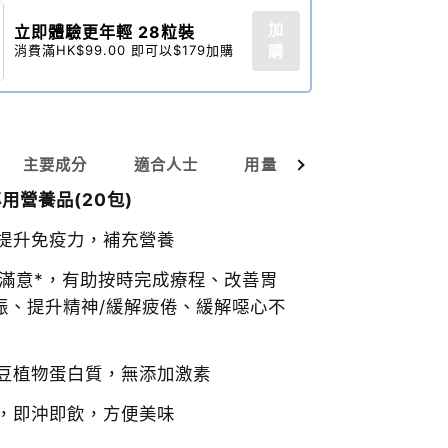
加
立即體驗更年輕 28粒裝​
消費滿HK$99.00 即可以$179加購
購
查看全部
主要成分
適合人士
用量
沖調方法
用營養品(20包)
提升免疫力，補充營養
家滿意*，有助按時完成療程、改善胃
振、提升精神/緩解疲倦、緩解噁心不
豆植物蛋白質，無添加激素
，即沖即飲，方便美味