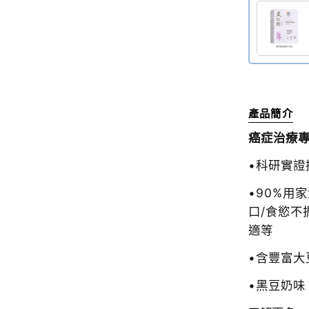
產品簡介
癌症治療專
•科研實證
•90%用
口/食慾不
適等
•含豐富大
•黑豆奶味