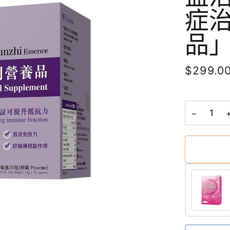
症
品
$299.0
−