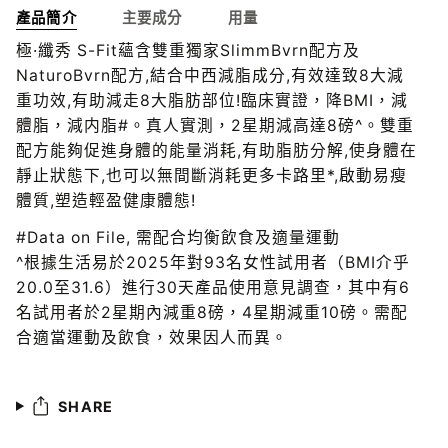
產品簡介
主要成分
用量
極·纖秀 S-Fit蘊含雙重獨家SlimmBvrn配方及
NaturoBvrn配方,結合中西減脂成分,有效達致8大減
重功效,有助減走8大脂肪部位!臨床實證，降BMI，減
體脂，減内脂#。真人實測，2星期減高達8磅^。雙重
配方能夠促進身體的能量消耗,有助脂肪分解,使身體在
靜止狀態下,也可以無間斷消耗更多卡路里*,啟動易瘦
體質,塑造輕盈健康體態!
#Data on File, 需配合均衡飲食及適量運動
^根據生活易於2025年對93名女性試用者（BMI介乎
20.0至31.6）進行30天產品使用意見調查，其中有6
名試用者於2星期內減重8磅，4星期減重10磅。需配
合適當運動及飲食，效果因人而異。
SHARE