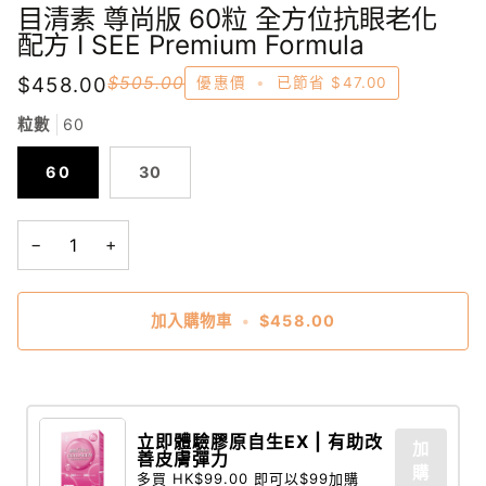
目清素 尊尚版 60粒 全方位抗眼老化
配方 I SEE Premium Formula
$458.00
$505.00
優惠價
•
已節省
$47.00
粒數
60
60
30
−
+
加入購物車
•
$458.00
立即體驗膠原自生EX | 有助改
加
善皮膚彈力
購
多買 HK$99.00 即可以$99加購