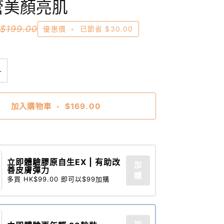
管美顏亮肌
0
$199.00
優惠價
•
已節省
$30.00
+
加入購物車
•
$169.00
立即體驗膠原自生EX | 有助改
加
善皮膚彈力
購
多買 HK$99.00 即可以$99加購