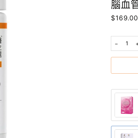
腦血
$169.0
−