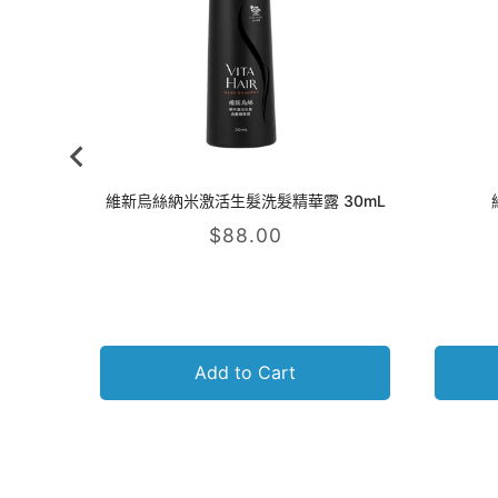
維新烏絲納米激活生髮洗髮精華露 30mL
Price
$88.00
Add to Cart