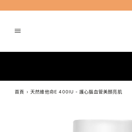
跳
過
首頁
›
天然維他命E 400IU - 護心腦血管美顏亮肌