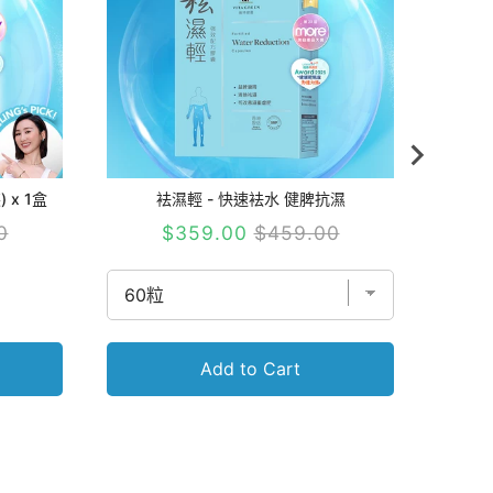
x 1盒
袪濕輕 - 快速袪水 健脾抗濕
Sale
Original
0
$359.00
$459.00
price
price
Add to Cart