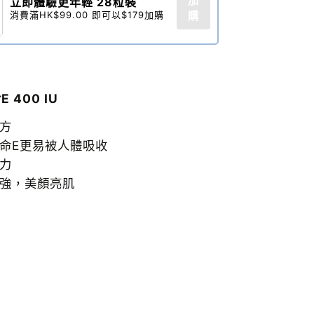
加
立即體驗更年輕 28粒裝​
消費滿HK$99.00 即可以$179加購
購
 400 IU
處方
他命E更易被人體吸收
抗力
特強，美顏亮肌