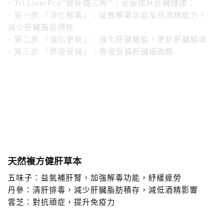
- 第一步 「淨化解毒」：促進解毒功能及抗酒精能力，
減少肝臟脂肪積存
- 第二步 「強化更新」：強化肝臟機能，更新肝臟組織
- 第三步 「修復受損」：修復受損肝臟細胞膜
維特健靈「健肝寶」< 特有5大中西健肝成分 >
- 含珍貴天然健肝草本、Vital PL™肝臟磷脂、天然維他
命E
- 中西合壁，從根本改善肝臟健康，比一般單一磷脂產
品更全面！
天然複方健肝草本
五味子：益氣補肝腎，加強解毒功能，紓緩疲勞
丹參：清肝排毒，減少肝臟脂肪積存，減低酒精影響
雲芝：對抗頑症，提升免疫力