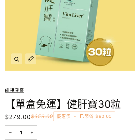
放大
放大
維特健靈
【單盒免運】健肝寶30粒
$279.00
$359.00
優惠價
•
已節省
$80.00
−
+