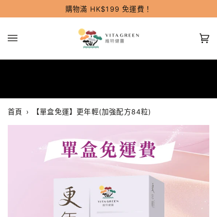
跳
購物滿 HK$199 免運費！
過
(0
首頁
›
【單盒免運】更年輕(加強配方84粒)