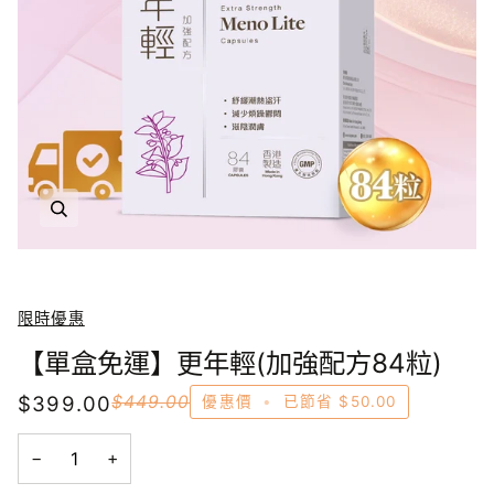
放大
限時優惠
【單盒免運】更年輕(加強配方84粒)
$399.00
$449.00
優惠價
•
已節省
$50.00
−
+