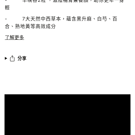
-
早晚各
2
粒 ，滋陰補腎兼養顏，助你更年一身
輕
- 7
大天然中西草本，蘊含黑升麻、白芍、百
合、熟地黃等高效成分
了解更多
分享