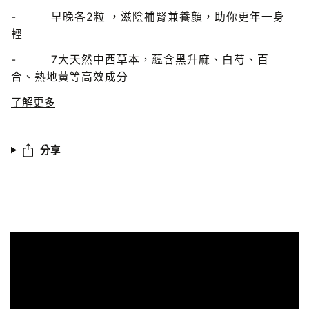
-
早晚各
2
粒 ，滋陰補腎兼養顏，助你更年一身
輕
- 7
大天然中西草本，蘊含黑升麻、白芍、百
合、熟地黃等高效成分
了解更多
分享