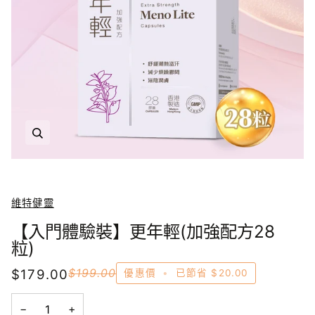
放大
維特健靈
【入門體驗裝】更年輕(加強配方28
粒)
$179.00
$199.00
優惠價
•
已節省
$20.00
−
+