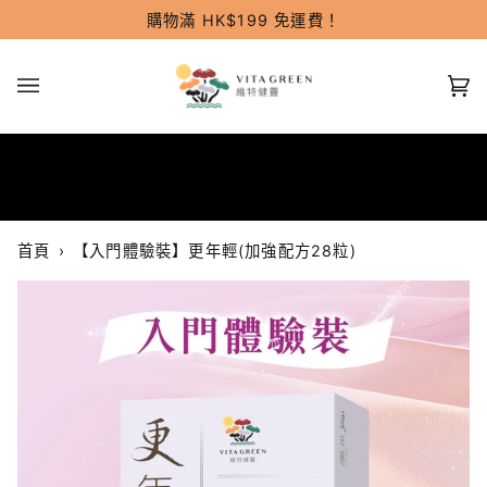
跳
購物滿 HK$199 免運費！
過
(0
首頁
›
【入門體驗裝】更年輕(加強配方28粒)