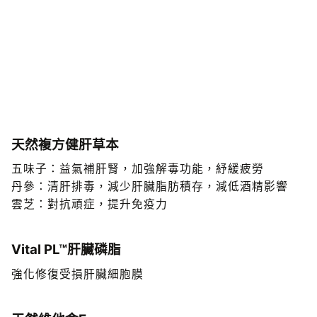
維特健靈「健肝寶」< 特有5大中西健肝成分 >
- 含珍貴天然健肝草本、Vital PL™肝臟磷脂、天然維他
命E
- 中西合壁，從根本改善肝臟健康，比一般單一磷脂產
品更全面！
天然複方健肝草本
五味子：益氣補肝腎，加強解毒功能，紓緩疲勞
丹參：清肝排毒，減少肝臟脂肪積存，減低酒精影響
雲芝：對抗頑症，提升免疫力
Vital PL™肝臟磷脂
強化修復受損肝臟細胞膜