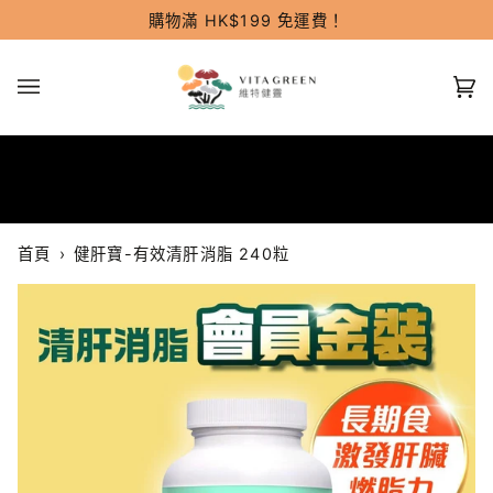
跳
購物滿 HK$199 免運費！
過
(0
首頁
›
健肝寶-有效清肝消脂 240粒