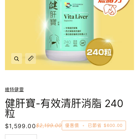
放大
放大
維特健靈
健肝寶-有效清肝消脂 240
粒
$1,599.00
$2,199.00
優惠價
•
已節省
$600.00