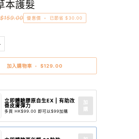
草本護髮
0
$159.00
優惠價
•
已節省
$30.00
+
加入購物車
•
$129.00
立即體驗膠原自生EX | 有助改
加
善皮膚彈力
購
多買 HK$99.00 即可以$99加購