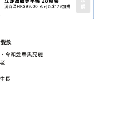
加
立即體驗更年輕 28粒裝​
消費滿HK$99.00 即可以$179加購
購
活髮飲
腎，令頭髮烏黑亮麗
衰老
髮生長