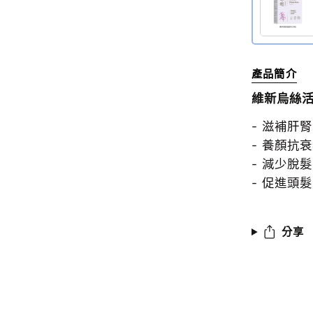
產品簡介
維新烏絲
- 滋補肝
- 養顏抗
- 減少脫髮
- 促進頭
分享