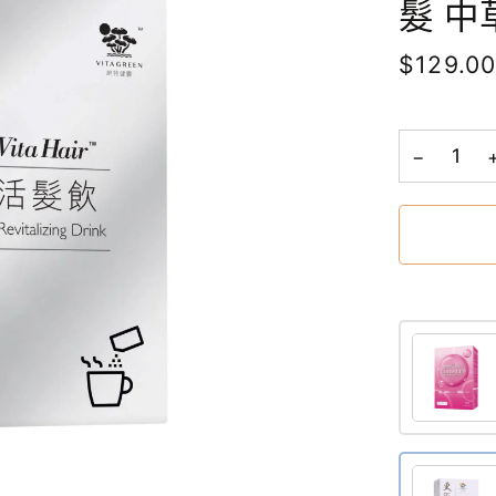
髮 中
$129.0
−