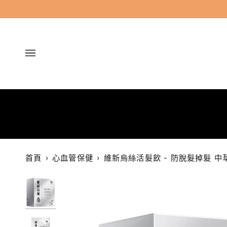
跳
過
首頁
›
心血管保健
›
維新烏絲活髮飲 - 防脫髮掉髮 中