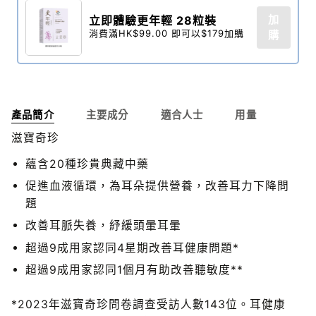
加
立即體驗更年輕 28粒裝​
消費滿HK$99.00 即可以$179加購
購
產品簡介
主要成分
適合人士
用量
滋寶奇珍
蘊含20種珍貴典藏中藥
促進血液循環，為耳朵提供營養，改善耳力下降問
題
改善耳脈失養，紓緩頭暈耳暈
超過9成用家認同4星期改善耳健康問題*
超過9成用家認同1個月有助改善聽敏度**
*2023年滋寶奇珍問卷調查受訪人數143位。耳健康