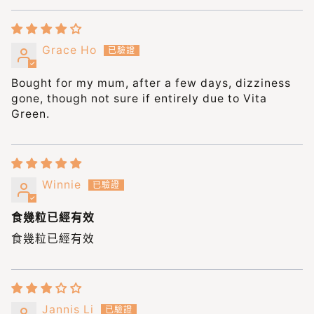
Grace Ho
Bought for my mum, after a few days, dizziness
gone, though not sure if entirely due to Vita
Green.
Winnie
食幾粒已經有效
食幾粒已經有效
Jannis Li