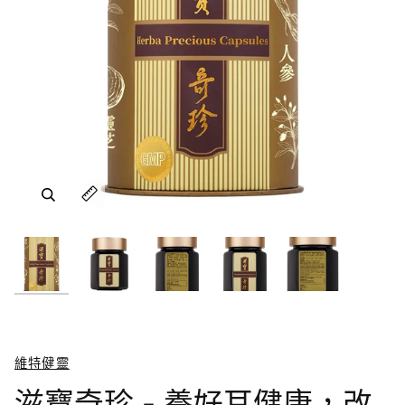
放大
放大
放大
放大
放大
放大
放大
放大
放大
放大
維特健靈
滋寶奇珍 - 養好耳健康，改