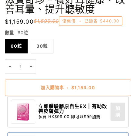
善耳暈、提升聽敏度
$1,159.00
$1,599.00
優惠價
•
已節省
$440.00
數量
60粒
60粒
30粒
−
+
加入購物車
•
$1,159.00
立即體驗膠原自生EX | 有助改
加
善皮膚彈力
購
多買 HK$99.00 即可以$99加購