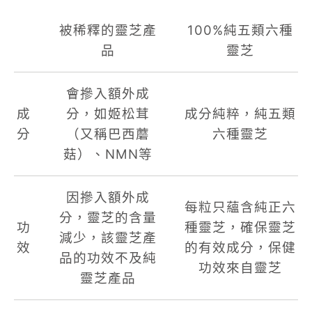
被稀釋的靈芝產
100%純五類六種
品
靈芝
會摻入額外成
成
分，如姬松茸
成分純粹，純五類
分
（又稱巴西蘑
六種靈芝
菇）、NMN等
因摻入額外成
每粒只蘊含純正六
分，靈芝的含量
功
種靈芝
，確保靈芝
減少，該靈芝產
效
的有效成分，保健
品的功效不及純
功效來自靈芝
靈芝產品