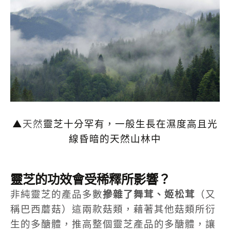
▲
天然
靈芝十分罕有，一般生長在濕度高且光
線昏暗的天然山林中
靈芝的功效會受稀釋所影響？
非純靈芝的產品多數
摻雜了舞茸、姬松茸
（又
稱巴西蘑菇）這兩款菇類，藉著其他菇類所衍
生的多醣體，推高整個靈芝產品的多醣體，讓