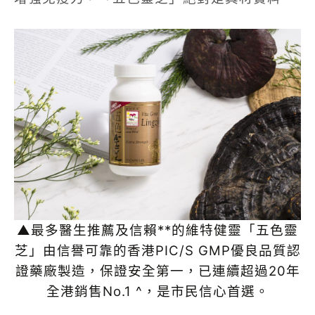
▲最多醫生推薦及信賴**的維特健靈「五色靈
芝」由信譽可靠的香港
PIC/S GMP
優良品質認
證藥廠製造，保證安全第一，
已連續超過
20
年
全港銷售
No.1
^
，是市民信心首選。