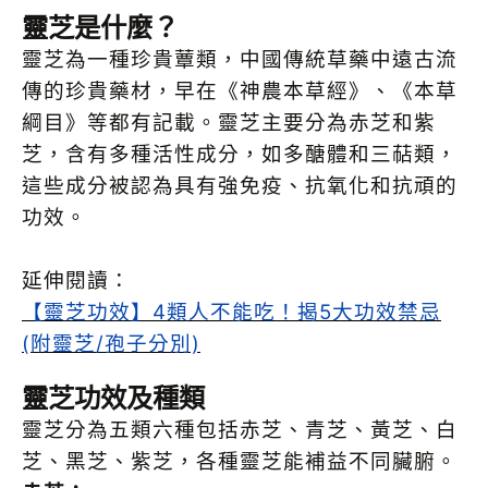
靈芝是什麼？
靈芝為一種珍貴蕈類，中國傳統草藥中遠古流
傳的珍貴藥材，早在《神農本草經》、《本草
綱目》等都有記載。靈芝主要分為赤芝和紫
芝，含有多種活性成分，如多醣體和三萜類，
這些成分被認為具有強免疫、抗氧化和抗頑的
功效。
延伸閱讀：
【靈芝功效】4類人不能吃！揭5大功效禁忌
(附靈芝/孢子分別)
靈芝功效及種類
靈芝分為五類六種包括赤芝、青芝、黃芝、白
芝、黑芝、紫芝，各種靈芝能補益不同臟腑。