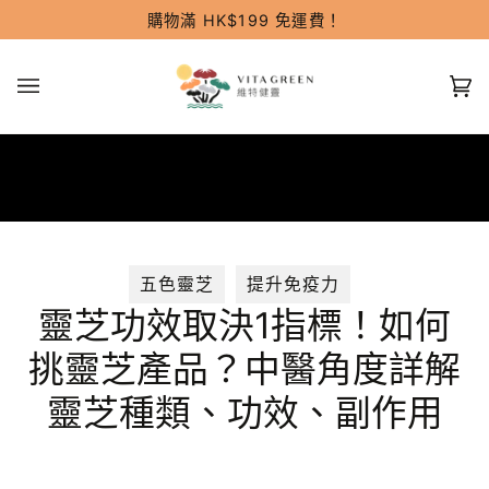
跳
購物滿 HK$199 免運費！
過
(0
五色靈芝
提升免疫力
靈芝功效取決1指標！如何
挑靈芝產品？中醫角度詳解
靈芝種類、功效、副作用