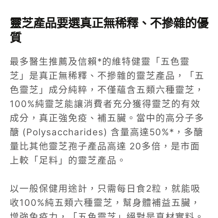
靈芝產品要選真正無稀釋、不摻雜的優
質
最多醫生推薦及信賴*的維特健靈「五色靈
芝」是真正無稀釋、不摻雜的靈芝產品，「五
色靈芝」成分純粹，不僅蘊含五類六種靈芝，
100%純靈芝能讓消費者充分獲得靈芝的有效
成分，真正強免疫、補五臟。當中的高分子多
醣 (Polysaccharides) 含量高達50%*，多醣
量比其他靈芝孢子產品高達 20多倍，是市面
上較「足料」的靈芝產品。
以一般保健用途計，只需每日食2粒，就能吸
收100%純五類六種靈芝，幫身體補益五臟，
增強免疫力，「五色靈芝」絕對是真材實料。