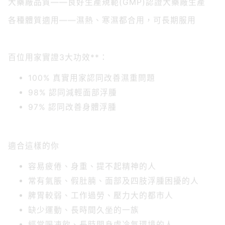
各種體質適用——濕熱、寒濕都合用，可長期服用
百位用家實證3大功效**：
100% 真實用家認同改善濕重問題
98% 認同減輕面部浮腫
97% 認同改善身體浮腫
適合這樣的你
容易疲倦、身重、提不起精神的人
常有氣脹、假肚腩、面部及四肢浮腫困擾的人
脾胃較弱、工作過勞、壓力大的都市人
缺少運動、長時間久坐的一族
經常喝凍飲、長時間身處冷氣環境的人