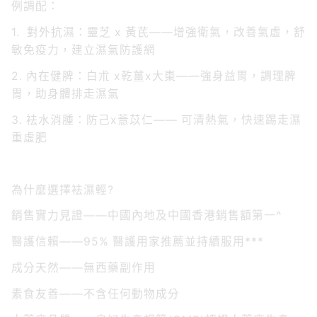
1. 對外抗濕：靈芝 x 黃芪——增強衛氣，改善氣虛，舒
敏免疫力，建立濕氣防護網
2. 內在健脾：白朮 x乾薑x大棗——強身益胃，調理脾
胃，助身體排走濕氣
3. 袪水消腫：防己x薏苡仁—— 可清熱氣，快速踢走濕
重虛肥
為什麼選擇袪濕輕?
銷售實力見證——中國內地及中國香港銷售額第一^
醫護信賴——95% 醫護用家推薦並持續服用***
成分天然——無西藥副作用
素食友善——不含任何動物成分
大藥廠品質——良好生產規範(GMP)認證大藥廠生產