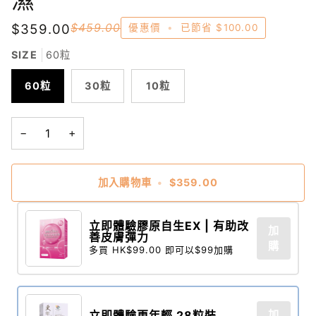
$359.00
$459.00
優惠價
•
已節省
$100.00
SIZE
60粒
60粒
30粒
10粒
−
+
加入購物車
•
$359.00
立即體驗膠原自生EX | 有助改
加
善皮膚彈力
購
多買 HK$99.00 即可以$99加購
放大
放大
放大
放大
加
立即體驗更年輕 28粒裝​