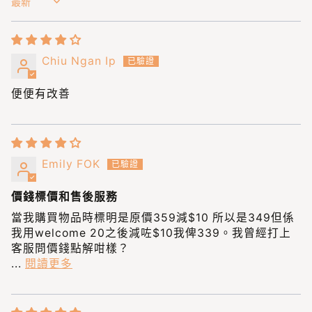
Sort by
Chiu Ngan Ip
便便有改善
Emily FOK
價錢標價和售後服務
當我購買物品時標明是原價359減$10 所以是349但係
我用welcome 20之後減咗$10我俾339。我曾經打上
客服問價錢點解咁樣？
...
閱讀更多