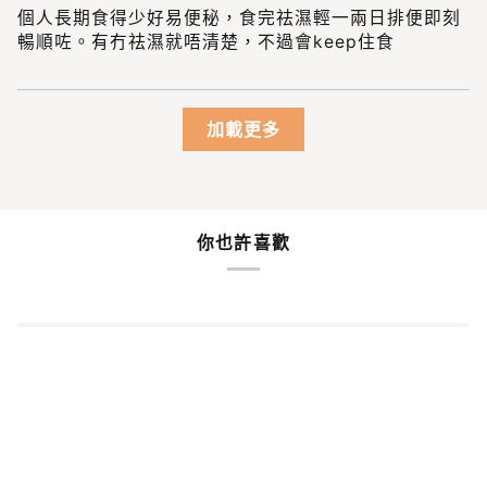
個人長期食得少好易便秘，食完祛濕輕一兩日排便即刻
暢順咗。有冇祛濕就唔清楚，不過會keep住食
加載更多
你也許喜歡