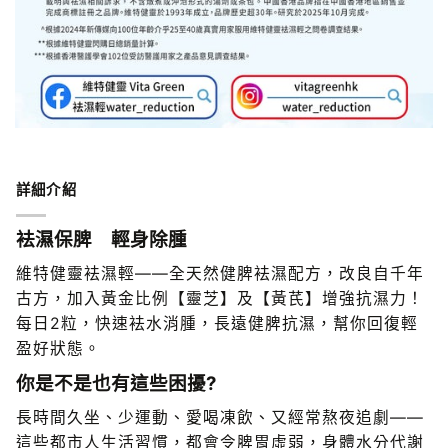
詳細介紹
袪濕保脾 輕身除腫
維特健靈袪濕輕——全天然健脾袪濕配方，改良自千年
古方，加入黃金比例【靈芝】及【黃芪】增強抗濕力！
每日2粒，快速袪水消腫，長遠健脾抗濕，幫你回復輕
盈好狀態。
你是不是也有這些困擾?
長時間久坐、少運動、愛喝凍飲、又經常熬夜追劇——
這些都市人生活習慣，都會令脾胃虛弱，身體水分代謝