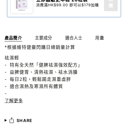
消費滿HK$99.00 即可以$179加購
購
產品簡介
主要成分
適合人士
用量
*根據維特健靈閃購日總銷量計算
袪濕輕
- 特有全天然「健脾袪濕強效配方」
- 益脾健胃、清熱袪濕、袪水消腫
- 每日2粒，輕鬆踢走濕重虛胖
- 適合濕熱及寒濕所有體質
-
了解更多
SHARE