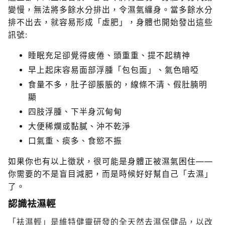
變慢，無法將多餘水分排出，令濕氣纏身。當多餘水分
排不出去，就容易形成「虛肥」，身體也開始發出這些
訊號:
睡眠充足卻覺得疲倦、頭重重、提不起精神
早上起床容易面部浮腫「包包面」、氣色暗啞
食量不多，肚子卻脹脹的，線條不清、假肚腩明
顯
四肢浮腫、下半身沉甸甸
大便稀爛或黏膩、沖不乾淨
口氣重、痰多、食慾不振
如果你也有以上徵狀，很可能是身體正被濕氣困住——
你需要的不是盲目減肥，而是時候好好幫自己「去濕」
了。
認識袪濕輕
「袪濕輕」是維特健靈研發的全天然去濕保健品，以改