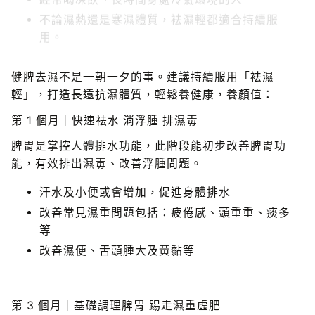
不論濕熱還是寒濕體質，袪濕輕都適合持續服
用。
持續服食「袪濕輕」的身體變化
健脾去濕不是一朝一夕的事。建議持續服用「袪濕
輕」，打造長遠抗濕體質，輕鬆養健康，養顏值：
第 1 個月｜快速祛水 消浮腫 排濕毒
脾胃是掌控人體排水功能，此階段能初步改善脾胃功
能，有效排出濕毒、改善浮腫問題。
汗水及小便或會增加，促進身體排水
改善常見濕重問題包括：疲倦感、頭重重、痰多
等
改善濕便、舌頭腫大及黃黏等
第 3 個月｜基礎調理脾胃 踢走濕重虛肥