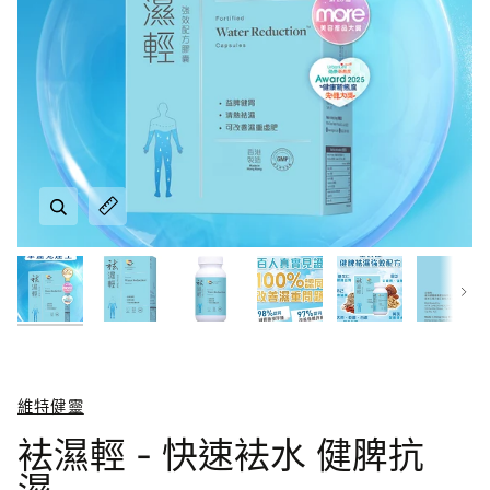
放大
放大
放大
放大
放大
放大
放大
放大
放大
放大
下一
維特健靈
放大
放大
袪濕輕 - 快速袪水 健脾抗
濕