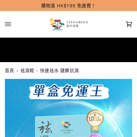
跳
購物滿 HK$199 免運費！
過
(0
首頁
›
袪濕輕 - 快速袪水 健脾抗濕