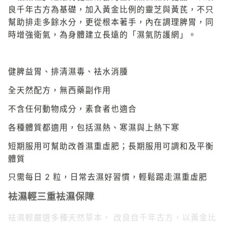
良千年古方為基礎，加入黃金比例的靈芝與黃芪，不只
幫助排走多餘水分，更從根本著手，內在調理脾胃，同
時增強衛氣，為身體建立長遠的「濕氣防護網」。
健脾益胃、排清濕毒、袪水消腫
全天然配方，無西藥副作用
不含任何動物成分，素食者也適合
各種體質都適用，包括濕熱、寒濕與上熱下寒
短期服用可幫助改善濕重虛肥；長期服用可調和及平衡
體質
只需每日 2 粒，日常去濕好習慣，輕鬆踢走濕重虛肥
袪濕輕三重袪濕保障
袪濕輕嚴選多種天然草本， 改良自千年古方，以黃金比
例調配：