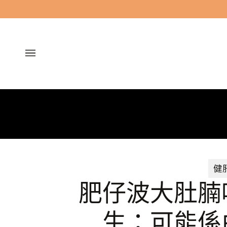
跳
過
健
肥仔波大肚腩
生：可能係