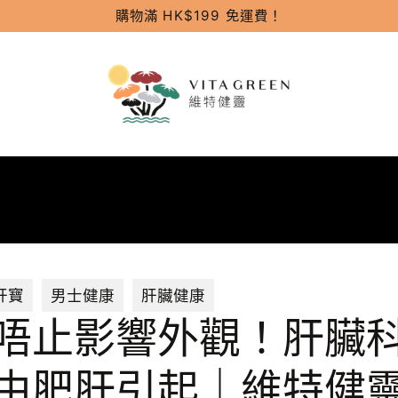
購物滿 HK$199 免運費！
肝寶
男士健康
肝臟健康
唔止影響外觀！肝臟
由肥肝引起｜維特健