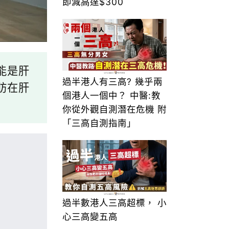
即減高達$300
能是肝
過半港人有三高? 幾乎兩
肪在肝
個港人一個中？ 中醫:教
你從外觀自測潛在危機 附
「三高自測指南」
過半數港人三高超標， 小
心三高變五高